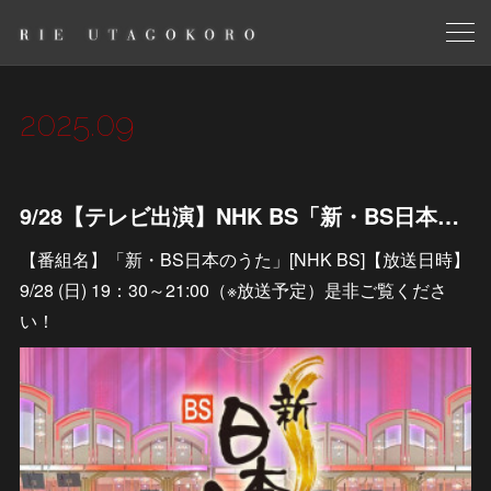
2025
.
09
9/28【テレビ出演】NHK BS「新・BS日本のうた」
【番組名】「新・BS日本のうた」[NHK BS]【放送日時】
9/28 (日) 19：30～21:00（※放送予定）是非ご覧くださ
い！