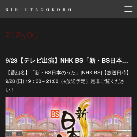
2025
.
09
9/28【テレビ出演】NHK BS「新・BS日本のうた」
【番組名】「新・BS日本のうた」[NHK BS]【放送日時】
9/28 (日) 19：30～21:00（※放送予定）是非ご覧くださ
い！