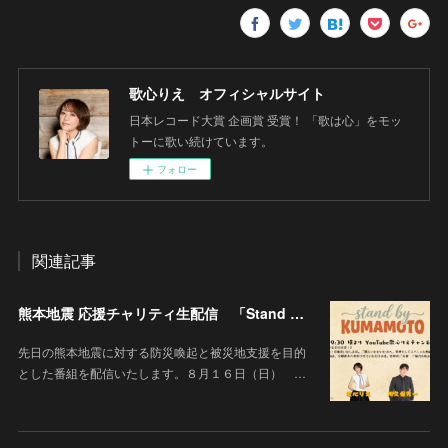
歌心りえ オフィシャルサイト
日本レコード大賞 企画賞 受賞！ 「歌は心」をモッ
トーに歌い続けています。
フォロー
関連記事
熊本地震 応援チャリティ生配信 「Stand By KUMAMOTO」
先日の熊本地震に対する防災喚起と被災地支援を目的
とした番組を配信いたします。８月１６日（日） …