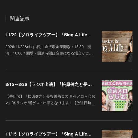
関連記事
11/22【ソロライブツアー】「Sing A Life」石川 金沢歌劇座
2026/11/22&nbsp;石川 金沢歌劇座開場：15:30 開
演：16:00＊開場・開演時間は変更になる場合がご…
8/15～8/26【ラジオ出演】『松原健之と長谷川萌美の 音茶メロらじお♪』
【番組名】『松原健之と長谷川萌美の 音茶メロらじお
♪』[各ラジオ局]ゲスト出演となります！【放送日時…
11/15【ソロライブツアー】「Sing A Life」埼玉 ウェスタ川越 大ホール