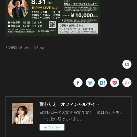
SCHEDULE
(
125
)
LIVE
(
75
)
歌心りえ オフィシャルサイト
日本レコード大賞 企画賞 受賞！ 「歌は心」をモッ
トーに歌い続けています。
フォロー