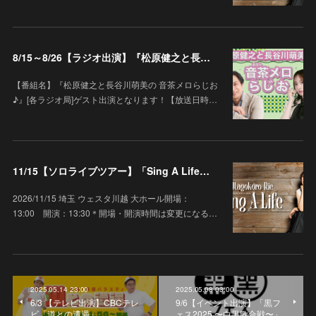
8/15～8/26【ラジオ出演】『松原健之と長谷川萌美の 音茶メロらじお♪』
【番組名】『松原健之と長谷川萌美の 音茶メロらじお
♪』[各ラジオ局]ゲスト出演となります！【放送日時…
11/15【ソロライブツアー】「Sing A Life」埼玉 ウェスタ川越 大ホール
2026/11/15 埼玉 ウェスタ川越 大ホール開場：
13:00 開演：13:30＊開場・開演時間は変更になる…
2025.05.14 23:00
2025.05.08 03:00
6/3 【テレビ出演】CBCテレ
9/6【イベント出演】「黒フ
ビ「道との遭遇」
ェス2025 〜白黒歌合戦〜」