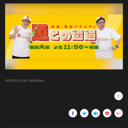
SCHEDULE
(
125
)
MEDIA
(
89
)