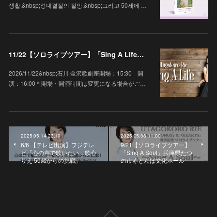
생활,&nbsp;성대결절의 절망,&nbsp;그리고 50세에 …
11/22【ソロライブツアー】「Sing A Life」石川 金沢歌劇座
2026/11/22&nbsp;石川 金沢歌劇座開場：15:30 開
演：16:00＊開場・開演時間は変更になる場合がご…
2025.05.14 23:10
2025.05.08 11:00
6/6 【テレビ出演】フジテレ
9/21【ソロライブツアー】
ビ「心の声で歌いたい…歌心
「Sing A Soul」兵庫県たつ
りえ 50歳からの挑戦」
の市赤とんぼ文化ホール