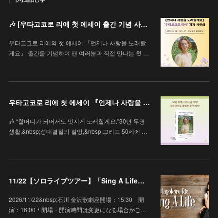
🎶 [우타고코로 리에 첫 에세이 출간 기념 사인회 안내 / 歌心りえ 初エッセイ出版記念サイン会のお知らせ]
우타고코로 리에의 첫 에세이 『언제나 사랑을 노래할
게요』 출간을 기념하여 팬 여러분과 직접 만나는 첫 …
우타고코로 리에 첫 에세이 『언제나 사랑을 노래할게요』
🎶 “할머니가 되어서도 멋지게 노래할게요.”30년 무명
생활,&nbsp;성대결절의 절망,&nbsp;그리고 50세에 …
11/22【ソロライブツアー】「Sing A Life」石川 金沢歌劇座
2026/11/22&nbsp;石川 金沢歌劇座開場：15:30 開
演：16:00＊開場・開演時間は変更になる場合がご…