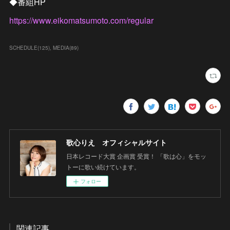
◆番組HP
https://www.eikomatsumoto.com/regular
SCHEDULE
(
125
)
MEDIA
(
89
)
歌心りえ オフィシャルサイト
日本レコード大賞 企画賞 受賞！ 「歌は心」をモッ
トーに歌い続けています。
フォロー
関連記事