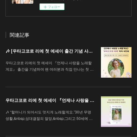
フォロー
関連記事
🎶 [우타고코로 리에 첫 에세이 출간 기념 사인회 안내 / 歌心りえ 初エッセイ出版記念サイン会のお知らせ]
우타고코로 리에의 첫 에세이 『언제나 사랑을 노래할
게요』 출간을 기념하여 팬 여러분과 직접 만나는 첫 …
우타고코로 리에 첫 에세이 『언제나 사랑을 노래할게요』
🎶 “할머니가 되어서도 멋지게 노래할게요.”30년 무명
생활,&nbsp;성대결절의 절망,&nbsp;그리고 50세에 …