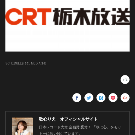
SCHEDULE
(
125
)
MEDIA
(
89
)
歌心りえ オフィシャルサイト
日本レコード大賞 企画賞 受賞！ 「歌は心」をモッ
トーに歌い続けています。