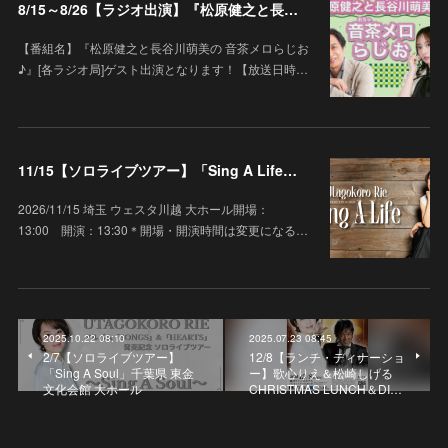
8/15～8/26【ラジオ出演】『松原健之と長谷川萌美の 音茶メロらじお♪』
【番組名】『松原健之と長谷川萌美の 音茶メロらじお
♪』[各ラジオ局]ゲスト出演となります！【放送日時…
11/15【ソロライブツアー】「Sing A Life」埼玉 ウェスタ川越 大ホール
2026/11/15 埼玉 ウェスタ川越 大ホール開場：
13:00 開演：13:30＊開場・開演時間は変更になる…
2025.10.22 08:10
2025.07.23 08:45
2/7【ソロライブツアー】
12/8【ランチ・ディナーショ
「Sing A Soul」千葉県 東金
ー】歌心りえ＆松崎しげる
文化会館 大ホール
CHRISTMAS LUNCH＆DI…