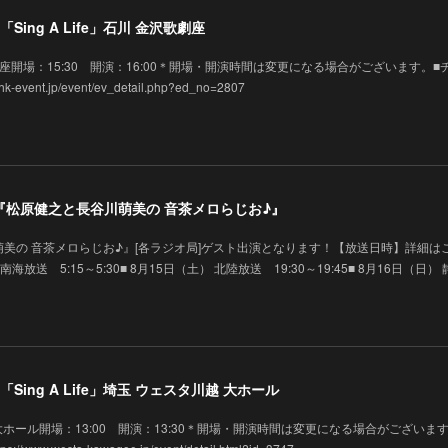
Sing A Life」石川 金沢歌劇座
 金沢歌劇座開場：15:30 開演：16:00＊開場・開演時間は変更になる場合がございます。■
vent.jp/event/ev_detail.php?ed_no=2807
演】『松原健之と長谷川萌美の 音茶メロらじお♪』
美の 音茶メロらじお♪』[各ラジオ局]ゲスト出演となります！【放送日時】詳細は
 南海放送 5:15～5:30■ 8月15日（土） 北陸放送 19:30～19:45■ 8月16日（日）
Sing A Life」埼玉 ウェスタ川越 大ホール
タ川越 大ホール開場：13:00 開演：13:30＊開場・開演時間は変更になる場合がございま