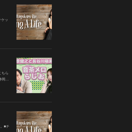
チケッ
こちら
 静岡…
す。■チ