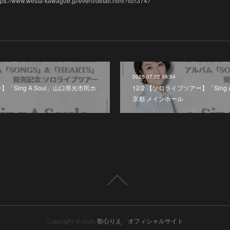
w.westa-kawagoe.jp/event/detail.html?id=3747
2025.07.22 09:54
】「Sing A Soul」山口県光市民ホ
12/2 【ソロライブツアー】「Sing
京都 メインホール
Copyright © 2025 歌心りえ オフィシャルサイト