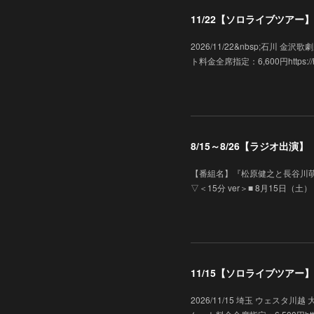
11/22【ソロライブツアー】「
2026/11/22&nbsp;石川
ト料金全席指定：6,600円https://hk-e
8/15～8/26【ラジオ出
【番組名】『松原健之と長谷川萌
▽＜15分 ver＞■ 8月15日（土）
11/15【ソロライブツアー】「
2026/11/15 埼玉 ウェス