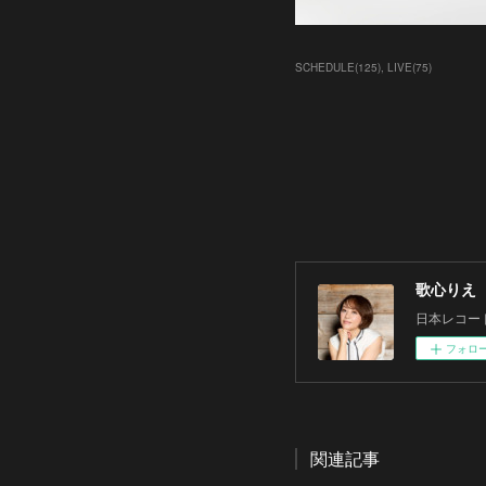
SCHEDULE
(
125
)
LIVE
(
75
)
歌心りえ
日本レコー
フォロ
関連記事