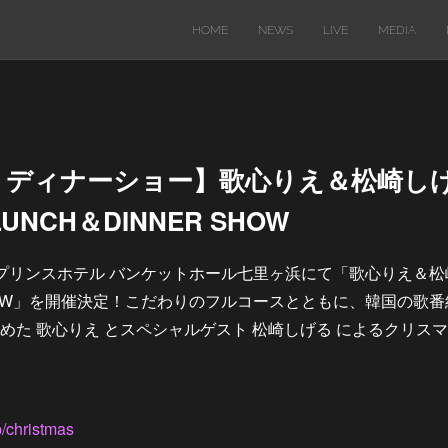
HOME
NEWS
LIVE
MEDIA
チ・ディナーショー】歌心りえ＆松崎し
LUNCH＆DINNER SHOW
鎌倉プリンスホテル バンケットホール七里ヶ浜にて「歌心りえ＆松崎し
 SHOW」を開催決定！こだわりのフルコースとともに、韓国の歌
めた 歌心りえ とスペシャルゲスト 松崎しげる によるクリス
p/christmas