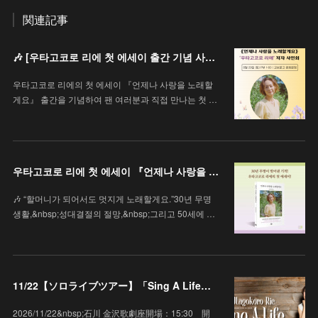
関連記事
🎶 [우타고코로 리에 첫 에세이 출간 기념 사인회 안내 / 歌心りえ 初エッセイ出版記念サイン会のお知らせ]
우타고코로 리에의 첫 에세이 『언제나 사랑을 노래할
게요』 출간을 기념하여 팬 여러분과 직접 만나는 첫 …
우타고코로 리에 첫 에세이 『언제나 사랑을 노래할게요』
🎶 “할머니가 되어서도 멋지게 노래할게요.”30년 무명
생활,&nbsp;성대결절의 절망,&nbsp;그리고 50세에 …
11/22【ソロライブツアー】「Sing A Life」石川 金沢歌劇座
2026/11/22&nbsp;石川 金沢歌劇座開場：15:30 開