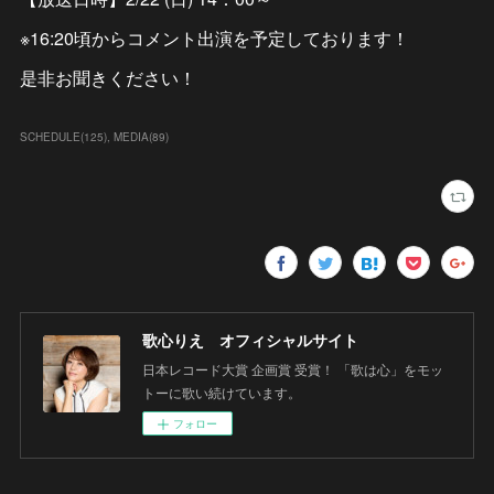
※16:20頃からコメント出演を予定しております！
是非お聞きください！
SCHEDULE
(
125
)
MEDIA
(
89
)
歌心りえ オフィシャルサイト
日本レコード大賞 企画賞 受賞！ 「歌は心」をモッ
トーに歌い続けています。
フォロー