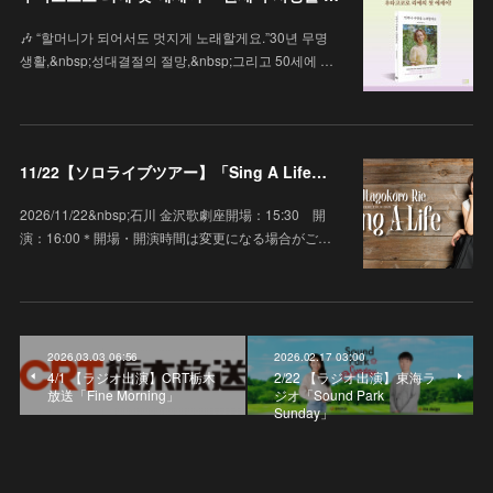
🎶 “할머니가 되어서도 멋지게 노래할게요.”30년 무명
생활,&nbsp;성대결절의 절망,&nbsp;그리고 50세에 …
11/22【ソロライブツアー】「Sing A Life」石川 金沢歌劇座
2026/11/22&nbsp;石川 金沢歌劇座開場：15:30 開
演：16:00＊開場・開演時間は変更になる場合がご…
2026.03.03 06:56
2026.02.17 03:00
4/1 【ラジオ出演】CRT栃木
2/22 【ラジオ出演】東海ラ
放送「Fine Morning」
ジオ「Sound Park
Sunday」