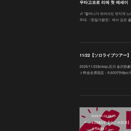
우타고코로 리에 첫 에세이
🎶 “할머니가 되어서도 멋지게 노래
무대.〈한일가왕전〉에서 깊은 울
11/22【ソロライブツアー】「
2026/11/22&nbsp;石川
ト料金全席指定：6,600円https://hk-e
2026.03.04 06:25
4/25&5/2 【ラジオ出演】K
オRadio！」