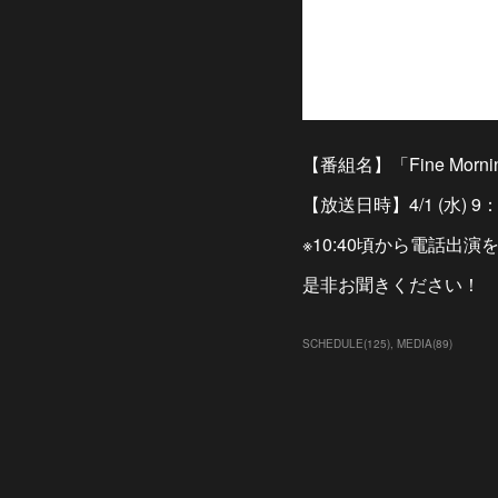
【番組名】「Fine Morn
【放送日時】4/1 (水) 9：
※10:40頃から電話出
是非お聞きください！
SCHEDULE
(
125
)
MEDIA
(
89
)