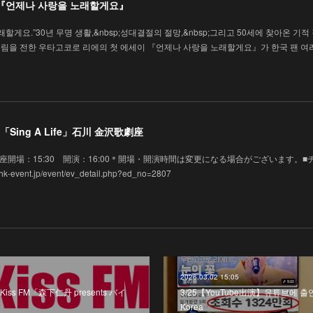
 『언제나 사랑을 노래할게요』
할게요.”30년 무명 생활,&nbsp;성대결절의 절망,&nbsp;그리고 50세에 찾아온 기적
림을 전한 우타고코로 리에의 첫 에세이 『언제나 사랑을 노래할게요』가 한국 팬 여
Sing A Life」石川 金沢歌劇座
 金沢歌劇座開場：15:30 開演：16:00＊開場・開演時間は変更になる場合がございます。■
vent.jp/event/ev_detail.php?ed_no=2807
2026.03.02 15:05
iss FM「森下仁丹 presents バイ
3/25【YouTube出演】유튜브에 출연
Korea