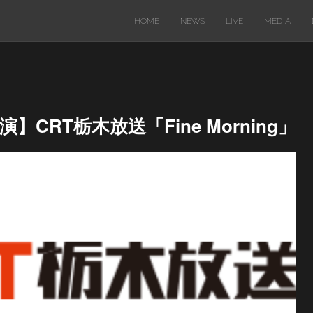
HOME
NEWS
LIVE
MEDIA
演】CRT栃木放送「Fine Morning」