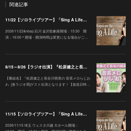
関連記事
11/22【ソロライブツアー】「Sing A Life」石川 金沢歌劇座
2026/11/22&nbsp;石川 金沢歌劇座開場：15:30 開
演：16:00＊開場・開演時間は変更になる場合がご…
8/15～8/26【ラジオ出演】『松原健之と長谷川萌美の 音茶メロらじお♪』
【番組名】『松原健之と長谷川萌美の 音茶メロらじお
♪』[各ラジオ局]ゲスト出演となります！【放送日時…
11/15【ソロライブツアー】「Sing A Life」埼玉 ウェスタ川越 大ホール
2026/11/15 埼玉 ウェスタ川越 大ホール開場：