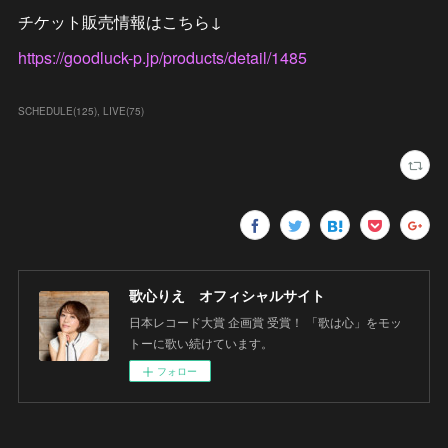
チケット販売情報はこちら↓
https://goodluck-p.jp/products/detail/1485
SCHEDULE
(
125
)
LIVE
(
75
)
歌心りえ オフィシャルサイト
日本レコード大賞 企画賞 受賞！ 「歌は心」をモッ
トーに歌い続けています。
フォロー