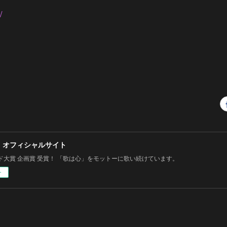
/
 オフィシャルサイト
ド大賞 企画賞 受賞！ 「歌は心」をモットーに歌い続けています。
ー