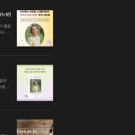
知らせ]
가 열립
행사 …
 같은
러분…
チケッ