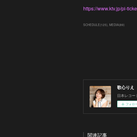
https://www.ktv.jp/pi-ticke
SCHEDULE
(
125
)
MEDIA
(
89
)
歌心りえ
日本レコー
フォロ
関連記事