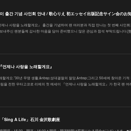
에세이 출간 기념 사인회 안내 / 歌心りえ 初エッセイ出版記念サイン会のお
언제나 사랑을 노래할게요』 출간을 기념하여 팬 여러분과 직접 만나는 첫 번째 사인회
을 보내주신 팬분들께 감사한 마음을 담아 준비했으니 많은 관심과 참석 부탁드립니다.[
 『언제나 사랑을 노래할게요』
할게요.”30년 무명 생활,&nbsp;성대결절의 절망,&nbsp;그리고 50세에 찾아온 기적
림을 전한 우타고코로 리에의 첫 에세이 『언제나 사랑을 노래할게요』가 한국 팬 여
Sing A Life」石川 金沢歌劇座
 金沢歌劇座開場：15:30 開演：16:00＊開場・開演時間は変更になる場合がございます。■