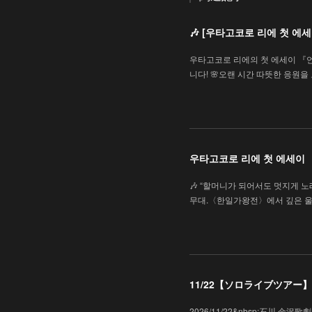
🎶 [우타고코로 리에 첫 
우타고코로 리에의 첫 에세이 『
니다! 🌸오랜 시간 따뜻한 응원
우타고코로 리에 첫 에세이
🎶 “할머니가 되어서도 멋지게 노래
무대.〈한일가왕전〉에서 깊은 울
11/22【ソロライブツアー】「
2026/11/22&nbsp;石川