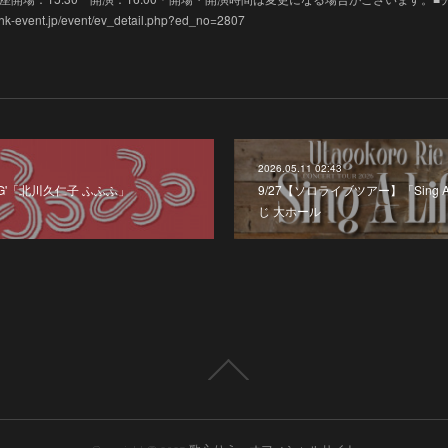
vent.jp/event/ev_detail.php?ed_no=2807
2026.05.11 02:43
-G'「北川久仁子 ふふふ」
9/27【ソロライブツアー】「Sing 
じ 大ホール