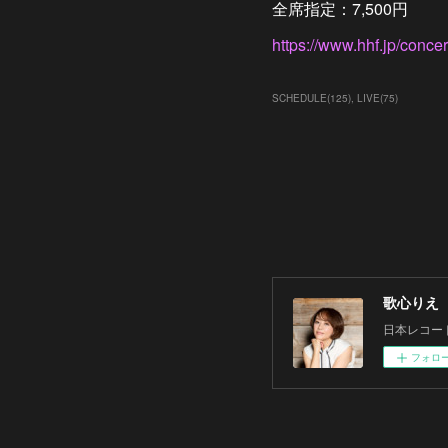
全席指定：7,500円
https://www.hhf.jp/conce
SCHEDULE
(
125
)
LIVE
(
75
)
歌心りえ
日本レコー
フォロ