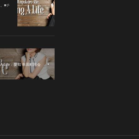
す。■チ
A Life」愛知 幸田町民会