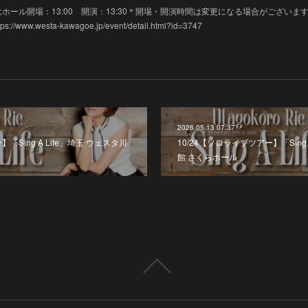
タ川越 大ホール開場：13:00 開演：13:30＊開場・開演時間は変更になる場合がございま
w.westa-kawagoe.jp/event/detail.html?id=3747
2026.05.13 07:37
「Sing A Life」埼玉 ウェスタ川
10/24【ソロライブツアー】「Sing 
館 さくらホール