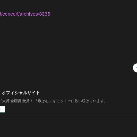
rt/concert/archives/3335
 オフィシャルサイト
ド大賞 企画賞 受賞！ 「歌は心」をモットーに歌い続けています。
ー