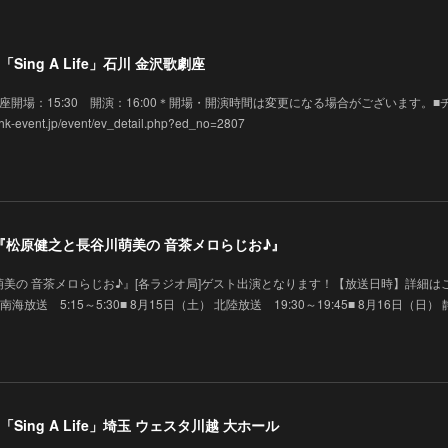
Sing A Life」石川 金沢歌劇座
 金沢歌劇座開場：15:30 開演：16:00＊開場・開演時間は変更になる場合がございます。■
vent.jp/event/ev_detail.php?ed_no=2807
演】『松原健之と長谷川萌美の 音茶メロらじお♪』
美の 音茶メロらじお♪』[各ラジオ局]ゲスト出演となります！【放送日時】詳細は
 南海放送 5:15～5:30■ 8月15日（土） 北陸放送 19:30～19:45■ 8月16日（日）
Sing A Life」埼玉 ウェスタ川越 大ホール