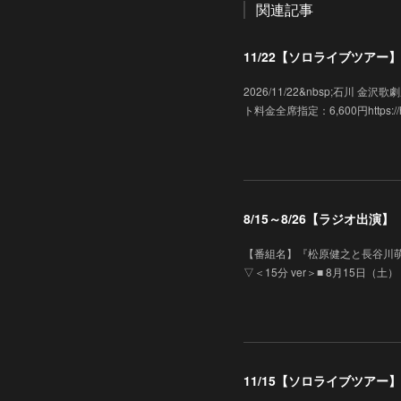
関連記事
11/22【ソロライブツアー】「
2026/11/22&nbsp;石川
ト料金全席指定：6,600円https://hk-e
8/15～8/26【ラジオ出
【番組名】『松原健之と長谷川萌
▽＜15分 ver＞■ 8月15日（土）
11/15【ソロライブツアー】「