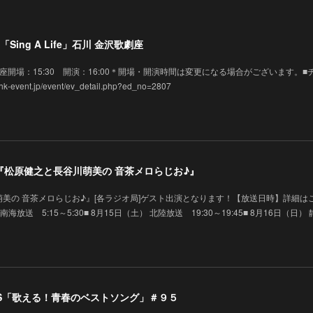
Sing A Life」石川 金沢歌劇座
 金沢歌劇座開場：15:30 開演：16:00＊開場・開演時間は変更になる場合がございます。■
vent.jp/event/ev_detail.php?ed_no=2807
演】『松原健之と長谷川萌美の 音茶メロらじお♪』
美の 音茶メロらじお♪』[各ラジオ局]ゲスト出演となります！【放送日時】詳細は
 南海放送 5:15～5:30■ 8月15日（土） 北陸放送 19:30～19:45■ 8月16日（日）
 BS「歌える！青春のベストソング」＃９５