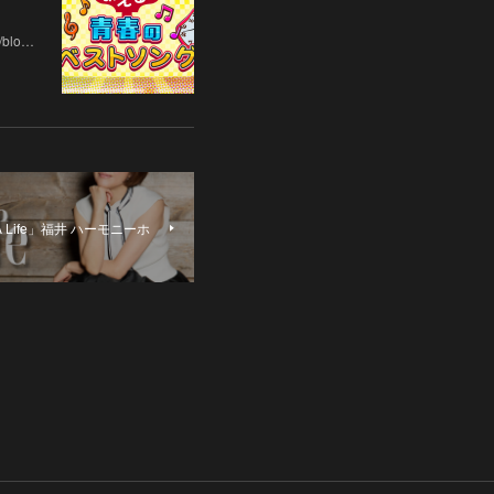
予定）
blo…
A Life」福井 ハーモニーホ