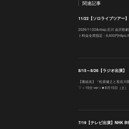
関連記事
11/22【ソロライブツアー】「
2026/11/22&nbsp;石川
ト料金全席指定：6,600円https://hk-e
8/15～8/26【ラジオ出
【番組名】『松原健之と長谷川萌
▽＜15分 ver＞■ 8月15日（土）
7/19【テレビ出演】NHK