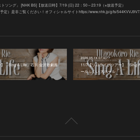
ソング」 [NHK BS]【放送日時】7/19 (日) 22：50～23:19（※放送
放送予定）是非ご覧ください！オフィシャルサイトhttps://www.nhk.jp/g/ts/544KVVJ9V7/
2026.05.14 07:43
「Sing A Life」石川 金沢歌劇座
11/7【ソロライブツアー】「Sing 
ールふくい 大ホール