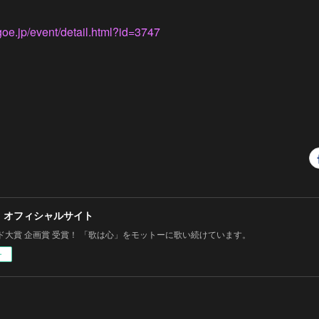
oe.jp/event/detail.html?id=3747
 オフィシャルサイト
ド大賞 企画賞 受賞！ 「歌は心」をモットーに歌い続けています。
ー