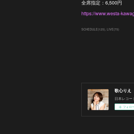
全席指定：6,500円
https://www.westa-kawag
SCHEDULE
(
125
)
LIVE
(
75
)
歌心りえ
日本レコー
フォロ