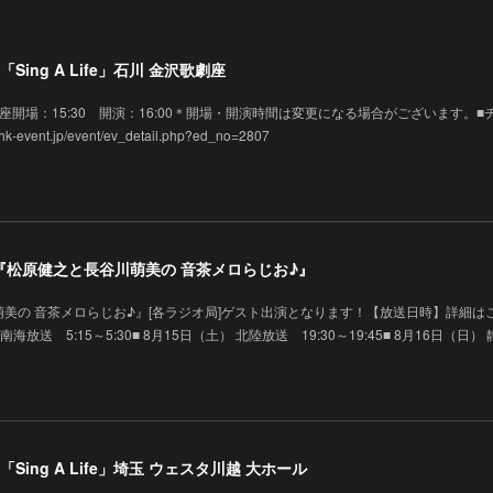
Sing A Life」石川 金沢歌劇座
 金沢歌劇座開場：15:30 開演：16:00＊開場・開演時間は変更になる場合がございます。■
vent.jp/event/ev_detail.php?ed_no=2807
演】『松原健之と長谷川萌美の 音茶メロらじお♪』
美の 音茶メロらじお♪』[各ラジオ局]ゲスト出演となります！【放送日時】詳細は
 南海放送 5:15～5:30■ 8月15日（土） 北陸放送 19:30～19:45■ 8月16日（日）
Sing A Life」埼玉 ウェスタ川越 大ホール