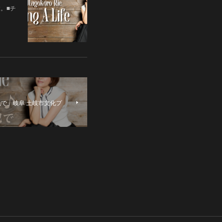
す。■チ
色で」岐阜 土岐市文化プ