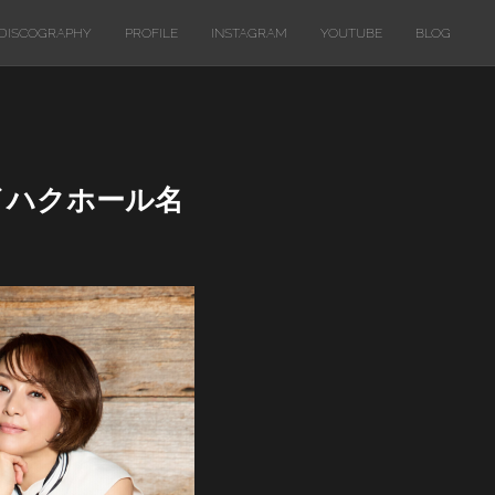
DISCOGRAPHY
PROFILE
INSTAGRAM
YOUTUBE
BLOG
 タイハクホール名