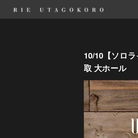
10/10【ソロ
取 大ホール