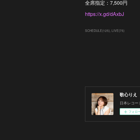
全席指定：7,500円
https://x.gd/dAxbJ
SCHEDULE
(
125
)
LIVE
(
75
)
歌心りえ
日本レコー
フォロ