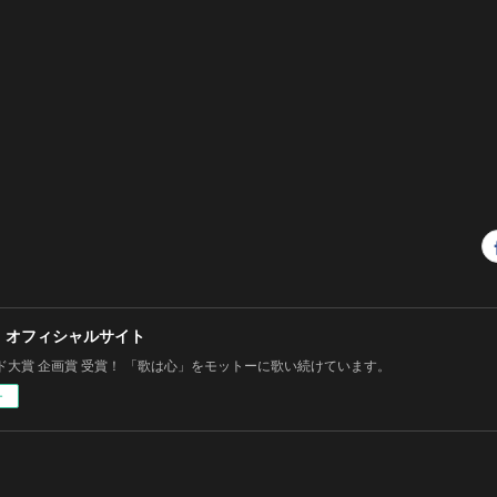
 オフィシャルサイト
ド大賞 企画賞 受賞！ 「歌は心」をモットーに歌い続けています。
ー