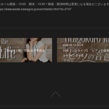
タ川越 大ホール開場：13:00 開演：13:30＊開場・開演時間は変更になる場合がございま
w.westa-kawagoe.jp/event/detail.html?id=3747
2026.05.13 00:00
「Sing A Life」茨城 水戸市民会
10/4【ソロライブ】「ピアノの音
ラザ サンホール