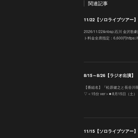
関連記事
11/22【ソロライブツアー】「
2026/11/22&nbsp;石川
ト料金全席指定：6,600円https://hk-e
8/15～8/26【ラジオ出
【番組名】『松原健之と長谷川萌
▽＜15分 ver＞■ 8月15日（土）
11/15【ソロライブツアー】「