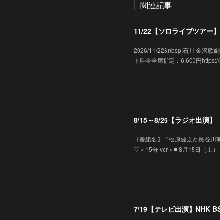
関連記事
11/22【ソロライブツアー】「
2026/11/22&nbsp;石川
ト料金全席指定：6,600円https://hk-e
8/15～8/26【ラジオ出
【番組名】『松原健之と長谷川萌
▽＜15分 ver＞■ 8月15日（土）
7/19【テレビ出演】NHK