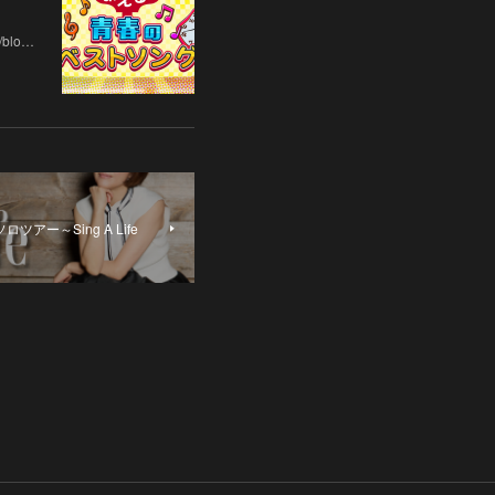
予定）
blo…
ツアー～Sing A Life