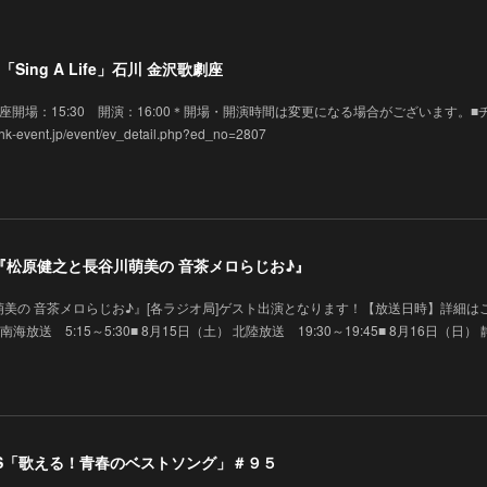
Sing A Life」石川 金沢歌劇座
 金沢歌劇座開場：15:30 開演：16:00＊開場・開演時間は変更になる場合がございます。■
vent.jp/event/ev_detail.php?ed_no=2807
演】『松原健之と長谷川萌美の 音茶メロらじお♪』
美の 音茶メロらじお♪』[各ラジオ局]ゲスト出演となります！【放送日時】詳細は
 南海放送 5:15～5:30■ 8月15日（土） 北陸放送 19:30～19:45■ 8月16日（日）
 BS「歌える！青春のベストソング」＃９５