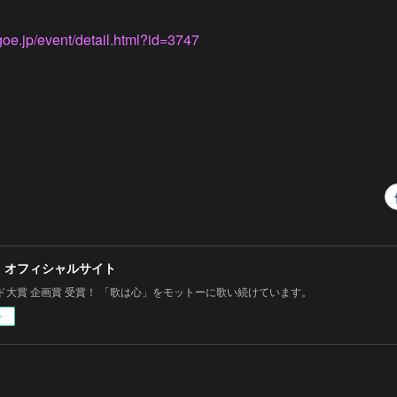
oe.jp/event/detail.html?id=3747
 オフィシャルサイト
ド大賞 企画賞 受賞！ 「歌は心」をモットーに歌い続けています。
ー