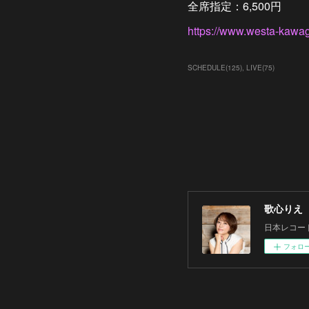
全席指定：6,500円
https://www.westa-kawag
SCHEDULE
(
125
)
LIVE
(
75
)
歌心りえ
日本レコー
フォロ