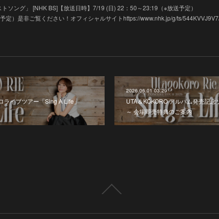
ソング」 [NHK BS]【放送日時】7/19 (日) 22：50～23:19（※放送
放送予定）是非ご覧ください！オフィシャルサイトhttps://www.nhk.jp/g/ts/544KVVJ9V7/
2026.06.01 03:29
ロライブツアー「Sing A Life」
UTA＆KOKORO アルバム発売記念ソロ
～ 会場即売特典のご案内