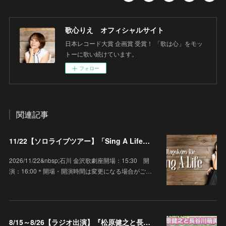
歌心りえ オフィシャルサイト
日本レコード大賞 企画賞 受賞！ 「歌は心」をモッ
トーに歌い続けています。
フォロー
関連記事
11/22【ソロライブツアー】「Sing A Life」石川 金沢歌劇座
2026/11/22&nbsp;石川 金沢歌劇座開場：15:30 開
演：16:00＊開場・開演時間は変更になる場合がご…
8/15～8/26【ラジオ出演】『松原健之と長谷川萌美の 音茶メロらじお♪』