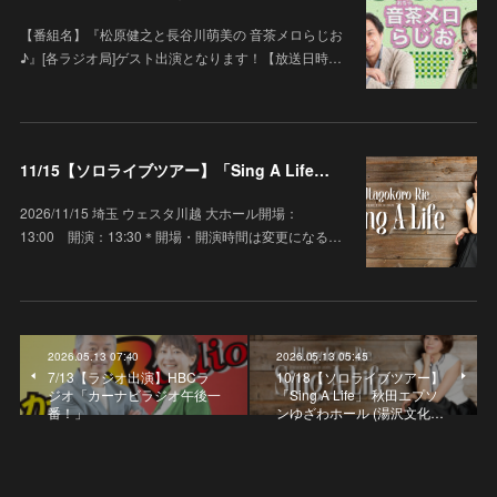
【番組名】『松原健之と長谷川萌美の 音茶メロらじお
♪』[各ラジオ局]ゲスト出演となります！【放送日時…
11/15【ソロライブツアー】「Sing A Life」埼玉 ウェスタ川越 大ホール
2026/11/15 埼玉 ウェスタ川越 大ホール開場：
13:00 開演：13:30＊開場・開演時間は変更になる…
2026.05.13 07:40
2026.05.13 05:45
7/13【ラジオ出演】HBCラ
10/18【ソロライブツアー】
ジオ「カーナビラジオ午後一
「Sing A Life」 秋田エプソ
番！」
ンゆざわホール (湯沢文化…