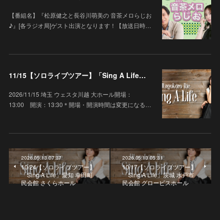
【番組名】『松原健之と長谷川萌美の 音茶メロらじお
♪』[各ラジオ局]ゲスト出演となります！【放送日時…
11/15【ソロライブツアー】「Sing A Life」埼玉 ウェスタ川越 大ホール
2026/11/15 埼玉 ウェスタ川越 大ホール開場：
13:00 開演：13:30＊開場・開演時間は変更になる…
2026.05.13 07:37
2026.05.13 05:31
10/24【ソロライブツアー】
10/17【ソロライブツアー】
「Sing A Life」愛知 幸田町
「Sing A Life」茨城 水戸市
民会館 さくらホール
民会館 グロービスホール