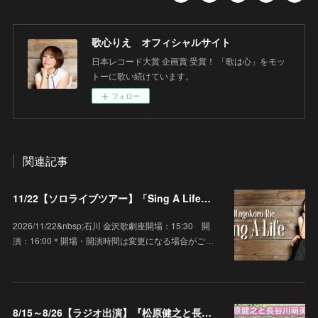
歌心りえ オフィシャルサイト
日本レコード大賞 企画賞 受賞！ 「歌は心」をモッ
トーに歌い続けています。
フォロー
関連記事
11/22【ソロライブツアー】「Sing A Life」石川 金沢歌劇座
2026/11/22&nbsp;石川 金沢歌劇座開場：15:30 開
演：16:00＊開場・開演時間は変更になる場合がご…
8/15～8/26【ラジオ出演】『松原健之と長谷川萌美の 音茶メロらじお♪』