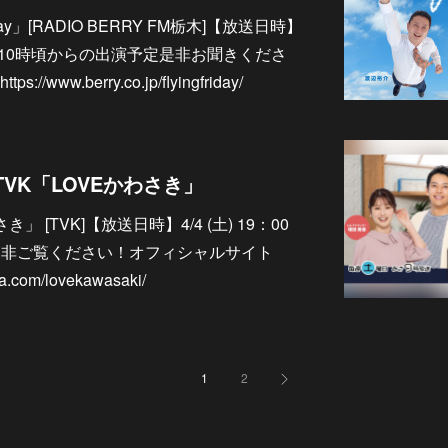
day」[RADIO BERRY FM栃木]【放送日時】
11:00※10時頃からの出演予定是非お聞きくださ
ww.berry.co.jp/flyingfriday/
TVK「LOVEかわさき」
 [TVK]【放送日時】4/4 (土) 19：00
）是非ご覧ください！オフィシャルサイト
ma.com/lovekawasaki/
1
2