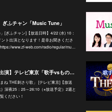
】ぎふチャン「Music Tune」
e」[ぎふチャン]【放送日時】4/22 (水) 10：
台、コメント出演となります！是非お聞きくださ
/www.zf-web.com/radio/regular/mu…
4/18&4/25【テレビ出演】テレビ東京「歌手vsものまね THE刺さり歌」
まね THE刺さり歌」 [テレビ東京]【放送
 (土) 深夜25：25～26:10（※放送予定）2週と
覧ください！