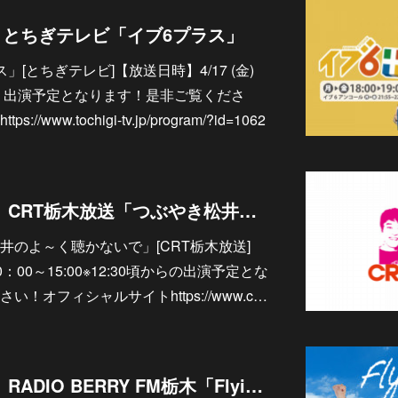
演】とちぎテレビ「イブ6プラス」
[とちぎテレビ]【放送日時】4/17 (金)
:15頃、出演予定となります！是非ご覧くださ
www.tochigi-tv.jp/program/?id=1062
4/17 【ラジオ出演】CRT栃木放送「つぶやき松井のよ～く聴かないで」
井のよ～く聴かないで」[CRT栃木放送]
10：00～15:00※12:30頃からの出演予定とな
！オフィシャルサイトhttps://www.c…
4/17 【ラジオ出演】RADIO BERRY FM栃木「Flying Friday」