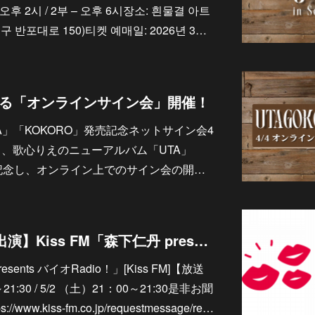
 오후 2시 / 2부 – 오후 6시장소: 흰물결 아트
 반포대로 150)티켓 예매일: 2026년 3…
となる「オンラインサイン会」開催！
A」「KOKORO」発売記念ネットサイン会4
る、歌心りえのニューアルバム「UTA」
を記念し、オンライン上でのサイン会の開…
4/25&5/2 【ラジオ出演】Kiss FM「森下仁丹 presents バイオRadio！」
ents バイオRadio！」[Kiss FM]【放送
～21:30 / 5/2 （土）21：00～21:30是非お聞
ww.kiss-fm.co.jp/requestmessage/re…