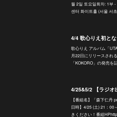
월 2일 토요일회차: 1부 -
센터 화이트홀 (서울 서초구
4/4 歌心りえ初
歌心りえ アルバム「UT
月22日にリリースされ
「KOKORO」の発売
【番組名】「森下仁丹 pres
日時】4/25 (土) 21：00
きください！番組HPhttps://w