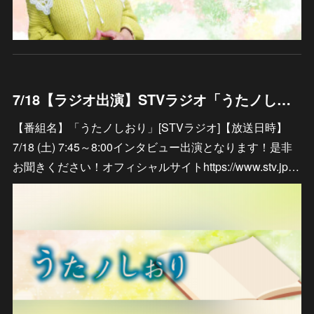
7/18【ラジオ出演】STVラジオ「うたノしおり」
【番組名】「うたノしおり」[STVラジオ]【放送日時】
7/18 (土) 7:45～8:00インタビュー出演となります！是非
お聞きください！オフィシャルサイトhttps://www.stv.jp…