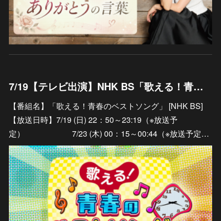
7/19【テレビ出演】NHK BS「歌える！青春のベストソング」＃９５
【番組名】「歌える！青春のベストソング」 [NHK BS]
【放送日時】7/19 (日) 22：50～23:19（※放送予
定） 7/23 (木) 00：15～00:44（※放送予定…