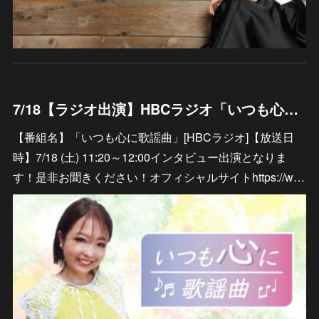
7/18【ラジオ出演】HBCラジオ「いつも心に歌謡曲」
【番組名】「いつも心に歌謡曲」[HBCラジオ]【放送日
時】7/18 (土) 11:20～12:00インタビュー出演となりま
す！是非お聞きください！オフィシャルサイトhttps://w…