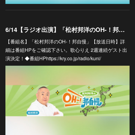
6/14【ラジオ出演】「松村邦洋のOH-！邦自慢」
【番組名】「松村邦洋のOH-！邦自慢」【放送日時】詳
細は番組HPをご確認下さい。歌心りえ 2週連続ゲスト出
演決定！◆番組HPhttps://kry.co.jp/radio/kuni/